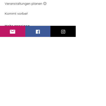
Veranstaltungen planen 🙂
Kommt vorbei!
Mehr anzeigen
Erfahren Sie von unseren
Veranstaltungen:
E-Mail:
*
Ja, ich möchte den Newsletter 
von Kunterbunte Kids erhalten.
*
Anmelden